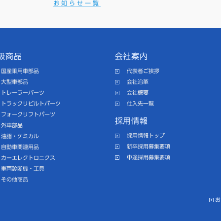
お知らせ一覧
扱商品
会社案内
国産乗用車部品
代表者ご挨拶
大型車部品
会社沿革
トレーラーパーツ
会社概要
トラックリビルトパーツ
仕入先一覧
フォークリフトパーツ
採用情報
外車部品
採用情報トップ
油脂・ケミカル
新卒採用募集要項
自動車関連用品
中途採用募集要項
カーエレクトロニクス
車両診断機・工具
その他商品
お