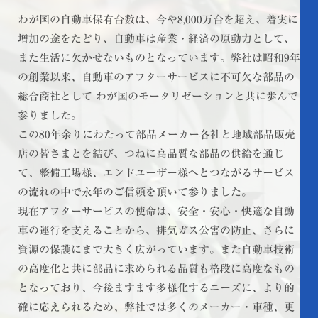
わが国の自動車保有台数は、今や8,000万台を超え、着実に
増加の途をたどり、自動車は産業・経済の原動力として、
また生活に欠かせないものとなっています。弊社は昭和9年
の創業以来、自動車のアフターサービスに不可欠な部品の
総合商社として わが国のモータリゼーションと共に歩んで
参りました。
この80年余りにわたって部品メーカー各社と地域部品販売
店の皆さまとを結び、つねに高品質な部品の供給を通じ
て、整備工場様、エンドユーザー様へとつながるサービス
の流れの中で永年のご信頼を頂いて参りました。
現在アフターサービスの使命は、安全・安心・快適な自動
車の運行を支えることから、排気ガス公害の防止、さらに
資源の保護にまで大きく広がっています。また自動車技術
の高度化と共に部品に求められる品質も格段に高度なもの
となっており、今後ますます多様化するニーズに、より的
確に応えられるため、弊社では多くのメーカー・車種、更