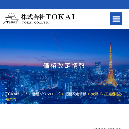
価格改定情報
TOKAIトップ
>
各種ダウンロード
>
価格改定情報
>
大野ゴム工業価格改
定案内